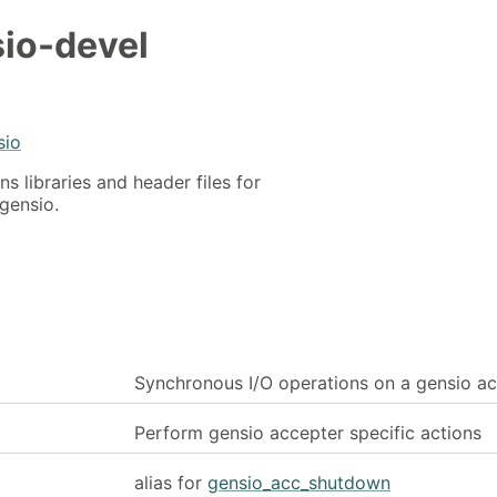
sio-devel
sio
 libraries and header files for
gensio.
Synchronous I/O operations on a gensio a
Perform gensio accepter specific actions
alias for
gensio_acc_shutdown