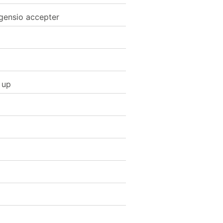
 gensio accepter
 up