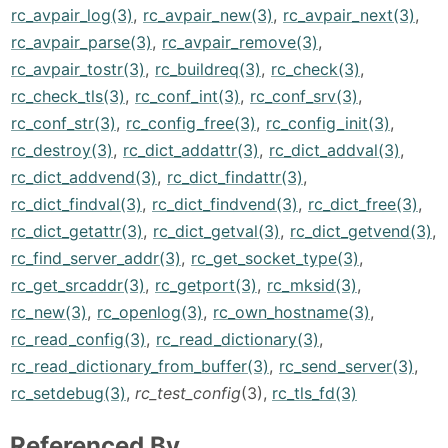
rc_avpair_log(3)
,
rc_avpair_new(3)
,
rc_avpair_next(3)
,
rc_avpair_parse(3)
,
rc_avpair_remove(3)
,
rc_avpair_tostr(3)
,
rc_buildreq(3)
,
rc_check(3)
,
rc_check_tls(3)
,
rc_conf_int(3)
,
rc_conf_srv(3)
,
rc_conf_str(3)
,
rc_config_free(3)
,
rc_config_init(3)
,
rc_destroy(3)
,
rc_dict_addattr(3)
,
rc_dict_addval(3)
,
rc_dict_addvend(3)
,
rc_dict_findattr(3)
,
rc_dict_findval(3)
,
rc_dict_findvend(3)
,
rc_dict_free(3)
,
rc_dict_getattr(3)
,
rc_dict_getval(3)
,
rc_dict_getvend(3)
,
rc_find_server_addr(3)
,
rc_get_socket_type(3)
,
rc_get_srcaddr(3)
,
rc_getport(3)
,
rc_mksid(3)
,
rc_new(3)
,
rc_openlog(3)
,
rc_own_hostname(3)
,
rc_read_config(3)
,
rc_read_dictionary(3)
,
rc_read_dictionary_from_buffer(3)
,
rc_send_server(3)
,
rc_setdebug(3)
,
rc_test_config
(3),
rc_tls_fd(3)
Referenced By