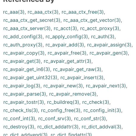
rc_aaa(3)
,
rc_aaa_ctx(3)
,
rc_aaa_ctx_free(3)
,
rc_aaa_ctx_get_secret(3)
,
rc_aaa_ctx_get_vector(3)
,
rc_aaa_ctx_server(3)
,
rc_acct(3)
,
rc_acct_proxy(3)
,
rc_add_config(3)
,
rc_apply_config(3)
,
rc_auth(3)
,
rc_auth_proxy(3)
,
rc_avpair_add(3)
,
rc_avpair_assign(3)
,
rc_avpair_copy(3)
,
rc_avpair_free(3)
,
rc_avpair_gen(3)
,
rc_avpair_get(3)
,
rc_avpair_get_attr(3)
,
rc_avpair_get_in6(3)
,
rc_avpair_get_raw(3)
,
rc_avpair_get_uint32(3)
,
rc_avpair_insert(3)
,
rc_avpair_log(3)
,
rc_avpair_new(3)
,
rc_avpair_next(3)
,
rc_avpair_parse(3)
,
rc_avpair_remove(3)
,
rc_avpair_tostr(3)
,
rc_buildreq(3)
,
rc_check(3)
,
rc_check_tls(3)
,
rc_config_free(3)
,
rc_config_init(3)
,
rc_conf_int(3)
,
rc_conf_srv(3)
,
rc_conf_str(3)
,
rc_destroy(3)
,
rc_dict_addattr(3)
,
rc_dict_addval(3)
,
rc_dict_addvend(3)
,
rc_dict_findattr(3)
,