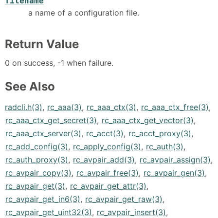
filename
a name of a configuration file.
Return Value
0 on success, -1 when failure.
See Also
radcli.h(3)
,
rc_aaa(3)
,
rc_aaa_ctx(3)
,
rc_aaa_ctx_free(3)
,
rc_aaa_ctx_get_secret(3)
,
rc_aaa_ctx_get_vector(3)
,
rc_aaa_ctx_server(3)
,
rc_acct(3)
,
rc_acct_proxy(3)
,
rc_add_config(3)
,
rc_apply_config(3)
,
rc_auth(3)
,
rc_auth_proxy(3)
,
rc_avpair_add(3)
,
rc_avpair_assign(3)
,
rc_avpair_copy(3)
,
rc_avpair_free(3)
,
rc_avpair_gen(3)
,
rc_avpair_get(3)
,
rc_avpair_get_attr(3)
,
rc_avpair_get_in6(3)
,
rc_avpair_get_raw(3)
,
rc_avpair_get_uint32(3)
,
rc_avpair_insert(3)
,