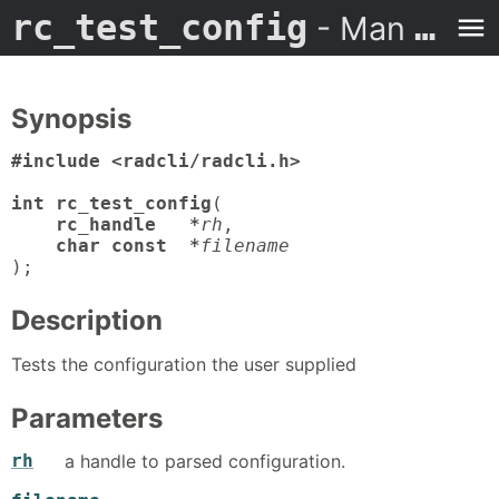
rc_test_config
- Man Page
Synopsis
#include <radcli/radcli.h>

int rc_test_config
(

rc_handle   *
rh
,

char const  *
filename
);
Description
Tests the configuration the user supplied
Parameters
rh
a handle to parsed configuration.