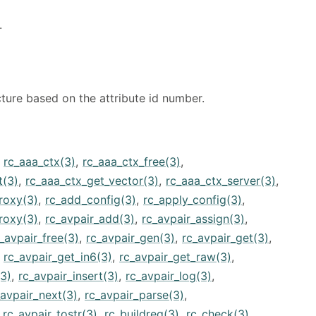
.
ucture based on the attribute id number.
,
rc_aaa_ctx(3)
,
rc_aaa_ctx_free(3)
,
t(3)
,
rc_aaa_ctx_get_vector(3)
,
rc_aaa_ctx_server(3)
,
roxy(3)
,
rc_add_config(3)
,
rc_apply_config(3)
,
roxy(3)
,
rc_avpair_add(3)
,
rc_avpair_assign(3)
,
_avpair_free(3)
,
rc_avpair_gen(3)
,
rc_avpair_get(3)
,
,
rc_avpair_get_in6(3)
,
rc_avpair_get_raw(3)
,
(3)
,
rc_avpair_insert(3)
,
rc_avpair_log(3)
,
_avpair_next(3)
,
rc_avpair_parse(3)
,
,
rc_avpair_tostr(3)
,
rc_buildreq(3)
,
rc_check(3)
,