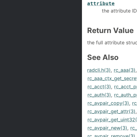
attribute
the attribute ID
Return Value
the full attribute str
See Also
radcli.h(3)
,
rc_aaa(3)
rc_aaa_ctx_get_secre
rc_acct(3)
,
rc_acct_p
rc_auth(3)
,
rc_auth_p
rc_avpair_copy(3)
,
rc
rc_avpair_get_attr(3)
rc_avpair_get_uint32
rc_avpair_new(3)
,
rc
rc_avpair_remove(3)