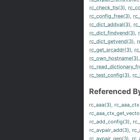
rc_check_tls(3)
,
rc_co
rc_config_free(3)
,
rc_
rc_dict_addval(3)
,
rc
rc_dict_findvend(3)
,
rc_dict_getvend(3)
,
r
rc_get_srcaddr(3)
,
rc
rc_own_hostname(3)
rc_read_dictionary_f
rc_test_config(3)
,
rc_
Referenced B
rc_aaa(3)
,
rc_aaa_ctx
rc_aaa_ctx_get_vecto
rc_add_config(3)
,
rc
rc_avpair_add(3)
,
rc_
rc_avpair_gen(3)
,
rc_