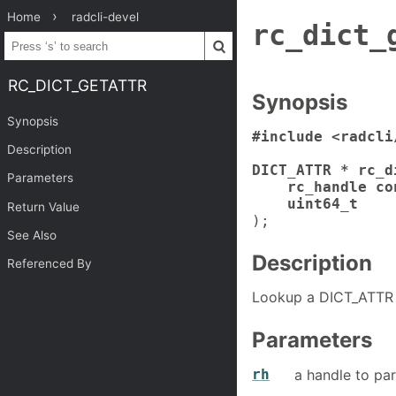
Home
radcli-devel
rc_dict_
RC_DICT_GETATTR
Synopsis
Synopsis
#include <radcli
Description
DICT_ATTR * rc_d
Parameters
rc_handle co
uint64_t
Return Value
);
See Also
Description
Referenced By
Lookup a DICT_ATTR 
Parameters
rh
a handle to par