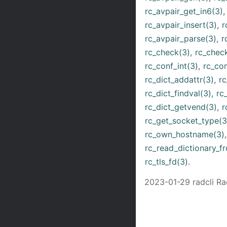
rc_avpair_get_in6(3)
rc_avpair_insert(3)
,
r
rc_avpair_parse(3)
,
r
rc_check(3)
,
rc_check
rc_conf_int(3)
,
rc_con
rc_dict_addattr(3)
,
rc
rc_dict_findval(3)
,
rc
rc_dict_getvend(3)
,
r
rc_get_socket_type(3
rc_own_hostname(3)
rc_read_dictionary_f
rc_tls_fd(3)
.
2023-01-29 radcli Rad