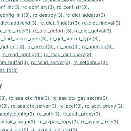
nf_int(3)
,
rc_conf_srv(3)
,
rc_conf_str(3)
,
config_init(3)
,
rc_destroy(3)
,
rc_dict_addattr(3)
,
_dict_addvend(3)
,
rc_dict_findattr(3)
,
rc_dict_findval(3)
,
rc_dict_free(3)
,
rc_dict_getattr
(3),
rc_dict_getval(3)
,
c_find_server_addr(3)
,
rc_get_socket_type(3)
,
_getport(3)
,
rc_mksid(3)
,
rc_new(3)
,
rc_openlog(3)
,
,
rc_read_config(3)
,
rc_read_dictionary(3)
,
rom_buffer(3)
,
rc_send_server(3)
,
rc_setdebug(3)
,
tls_fd(3)
y
(3)
,
rc_aaa_ctx_free(3)
,
rc_aaa_ctx_get_secret(3)
,
r(3)
,
rc_aaa_ctx_server(3)
,
rc_acct(3)
,
rc_acct_proxy(3)
,
_apply_config(3)
,
rc_auth(3)
,
rc_auth_proxy(3)
,
avpair_assign(3)
,
rc_avpair_copy(3)
,
rc_avpair_free(3)
,
avpair_get(3)
,
rc_avpair_get_attr(3)
,