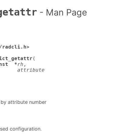
getattr
- Man Page
/radcli.h>

ict_getattr
(

nst  *
rh
,

attribute
by attribute number
sed configuration.