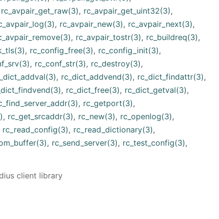
,
rc_avpair_get_raw(3)
,
rc_avpair_get_uint32(3)
,
c_avpair_log(3)
,
rc_avpair_new(3)
,
rc_avpair_next(3)
,
c_avpair_remove(3)
,
rc_avpair_tostr(3)
,
rc_buildreq(3)
,
_tls(3)
,
rc_config_free(3)
,
rc_config_init(3)
,
f_srv(3)
,
rc_conf_str(3)
,
rc_destroy(3)
,
_dict_addval(3)
,
rc_dict_addvend(3)
,
rc_dict_findattr(3)
,
_dict_findvend(3)
,
rc_dict_free(3)
,
rc_dict_getval(3)
,
c_find_server_addr(3)
,
rc_getport(3)
,
)
,
rc_get_srcaddr(3)
,
rc_new(3)
,
rc_openlog(3)
,
,
rc_read_config(3)
,
rc_read_dictionary(3)
,
rom_buffer(3)
,
rc_send_server(3)
,
rc_test_config(3)
,
ius client library