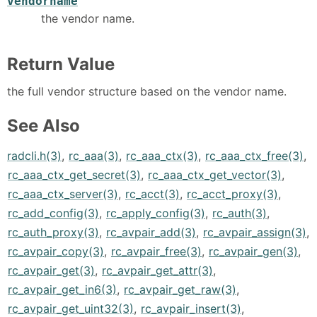
vendorname
the vendor name.
Return Value
the full vendor structure based on the vendor name.
See Also
radcli.h(3)
,
rc_aaa(3)
,
rc_aaa_ctx(3)
,
rc_aaa_ctx_free(3)
,
rc_aaa_ctx_get_secret(3)
,
rc_aaa_ctx_get_vector(3)
,
rc_aaa_ctx_server(3)
,
rc_acct(3)
,
rc_acct_proxy(3)
,
rc_add_config(3)
,
rc_apply_config(3)
,
rc_auth(3)
,
rc_auth_proxy(3)
,
rc_avpair_add(3)
,
rc_avpair_assign(3)
,
rc_avpair_copy(3)
,
rc_avpair_free(3)
,
rc_avpair_gen(3)
,
rc_avpair_get(3)
,
rc_avpair_get_attr(3)
,
rc_avpair_get_in6(3)
,
rc_avpair_get_raw(3)
,
rc_avpair_get_uint32(3)
,
rc_avpair_insert(3)
,