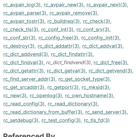
rc_avpair_log(3)
,
rc_avpair_new(3)
,
rc_avpair_next(3)
,
rc_avpair_parse(3)
,
rc_avpair_remove(3)
,
rc_avpair_tostr(3)
,
rc_buildreq(3)
,
rc_check(3)
,
rc_check_tls(3)
,
rc_conf_int(3)
,
rc_conf_srv(3)
,
rc_conf_str(3)
,
rc_config_free(3)
,
rc_config_init(3)
,
rc_destroy(3)
,
rc_dict_addattr(3)
,
rc_dict_addval(3)
,
rc_dict_addvend(3)
,
rc_dict_findattr(3)
,
rc_dict_findval(3)
,
rc_dict_findvend
(3),
rc_dict_free(3)
,
rc_dict_getattr(3)
,
rc_dict_getval(3)
,
rc_dict_getvend(3)
,
rc_find_server_addr(3)
,
rc_get_socket_type(3)
,
rc_get_srcaddr(3)
,
rc_getport(3)
,
rc_mksid(3)
,
rc_new(3)
,
rc_openlog(3)
,
rc_own_hostname(3)
,
rc_read_config(3)
,
rc_read_dictionary(3)
,
rc_read_dictionary_from_buffer(3)
,
rc_send_server(3)
,
rc_setdebug(3)
,
rc_test_config(3)
,
rc_tls_fd(3)
Referenced By