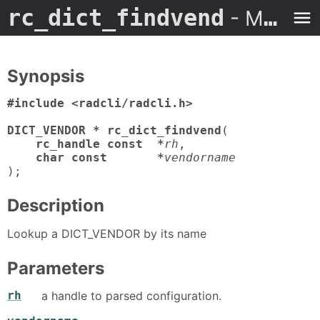
rc_dict_findvend
- Man Page
Synopsis
#include <radcli/radcli.h>

DICT_VENDOR * rc_dict_findvend
(

rc_handle const  *
rh
,

char const       *
vendorname
);
Description
Lookup a DICT_VENDOR by its name
Parameters
rh
a handle to parsed configuration.