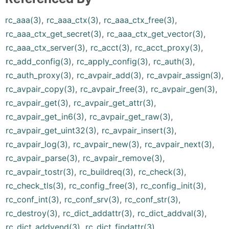
rc_aaa(3)
,
rc_aaa_ctx(3)
,
rc_aaa_ctx_free(3)
,
rc_aaa_ctx_get_secret(3)
,
rc_aaa_ctx_get_vector(3)
,
rc_aaa_ctx_server(3)
,
rc_acct(3)
,
rc_acct_proxy(3)
,
rc_add_config(3)
,
rc_apply_config(3)
,
rc_auth(3)
,
rc_auth_proxy(3)
,
rc_avpair_add(3)
,
rc_avpair_assign(3)
,
rc_avpair_copy(3)
,
rc_avpair_free(3)
,
rc_avpair_gen(3)
,
rc_avpair_get(3)
,
rc_avpair_get_attr(3)
,
rc_avpair_get_in6(3)
,
rc_avpair_get_raw(3)
,
rc_avpair_get_uint32(3)
,
rc_avpair_insert(3)
,
rc_avpair_log(3)
,
rc_avpair_new(3)
,
rc_avpair_next(3)
,
rc_avpair_parse(3)
,
rc_avpair_remove(3)
,
rc_avpair_tostr(3)
,
rc_buildreq(3)
,
rc_check(3)
,
rc_check_tls(3)
,
rc_config_free(3)
,
rc_config_init(3)
,
rc_conf_int(3)
,
rc_conf_srv(3)
,
rc_conf_str(3)
,
rc_destroy(3)
,
rc_dict_addattr(3)
,
rc_dict_addval(3)
,
rc_dict_addvend(3)
,
rc_dict_findattr(3)
,