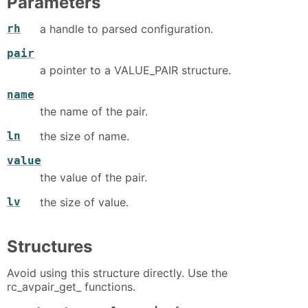
Parameters
rh
a handle to parsed configuration.
pair
a pointer to a VALUE_PAIR structure.
name
the name of the pair.
ln
the size of name.
value
the value of the pair.
lv
the size of value.
Structures
Avoid using this structure directly. Use the
rc_avpair_get_ functions.