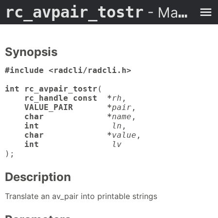
rc_avpair_tostr
- Man Page
Synopsis
#include <radcli/radcli.h>

int rc_avpair_tostr
(

rc_handle const  *
rh
,

VALUE_PAIR       *
pair
,

char             *
name
,

int
ln
,

char             *
value
,

int
lv
);
Description
Translate an av_pair into printable strings