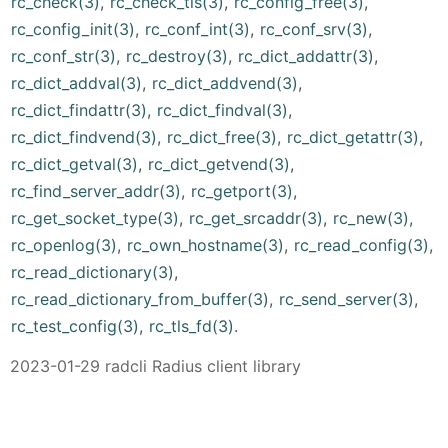
rc_check(3)
,
rc_check_tls(3)
,
rc_config_free(3)
,
rc_config_init(3)
,
rc_conf_int(3)
,
rc_conf_srv(3)
,
rc_conf_str(3)
,
rc_destroy(3)
,
rc_dict_addattr(3)
,
rc_dict_addval(3)
,
rc_dict_addvend(3)
,
rc_dict_findattr(3)
,
rc_dict_findval(3)
,
rc_dict_findvend(3)
,
rc_dict_free(3)
,
rc_dict_getattr(3)
,
rc_dict_getval(3)
,
rc_dict_getvend(3)
,
rc_find_server_addr(3)
,
rc_getport(3)
,
rc_get_socket_type(3)
,
rc_get_srcaddr(3)
,
rc_new(3)
,
rc_openlog(3)
,
rc_own_hostname(3)
,
rc_read_config(3)
,
rc_read_dictionary(3)
,
rc_read_dictionary_from_buffer(3)
,
rc_send_server(3)
,
rc_test_config(3)
,
rc_tls_fd(3)
.
2023-01-29 radcli Radius client library