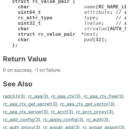
struct rc_value_pair {

  char
name
[RC_NAME_LE
  uint64_t
attribute
; // a
  rc_attr_type
type
;      // at
  uint32_t
lvalue
;    // a
  char
strvalue
[AUTH_S
  struct rc_value_pair  *
next
;

  char
pad
[32];       /
};
Return Value
0 on success, -1 on failure.
See Also
radcli.h(3)
,
rc_aaa(3)
,
rc_aaa_ctx(3)
,
rc_aaa_ctx_free(3)
,
rc_aaa_ctx_get_secret(3)
,
rc_aaa_ctx_get_vector(3)
,
rc_aaa_ctx_server(3)
,
rc_acct(3)
,
rc_acct_proxy(3)
,
rc_add_config(3)
,
rc_apply_config(3)
,
rc_auth(3)
,
rc_auth_proxy(3)
,
rc_avpair_add(3)
,
rc_avpair_assign(3)
,