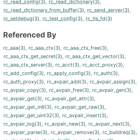
rc_read_config(3)
,
rc_read_dictionary(3)
,
rc_read_dictionary_from_buffer(3)
,
rc_send_server(3)
,
rc_setdebug(3)
,
rc_test_config(3)
,
rc_tls_fd(3)
Referenced By
rc_aaa(3)
,
rc_aaa_ctx(3)
,
rc_aaa_ctx_free(3)
,
rc_aaa_ctx_get_secret(3)
,
rc_aaa_ctx_get_vector(3)
,
rc_aaa_ctx_server(3)
,
rc_acct(3)
,
rc_acct_proxy(3)
,
rc_add_config(3)
,
rc_apply_config(3)
,
rc_auth(3)
,
rc_auth_proxy(3)
,
rc_avpair_add(3)
,
rc_avpair_assign(3)
,
rc_avpair_copy(3)
,
rc_avpair_free(3)
,
rc_avpair_gen(3)
,
rc_avpair_get(3)
,
rc_avpair_get_attr(3)
,
rc_avpair_get_in6(3)
,
rc_avpair_get_raw(3)
,
rc_avpair_get_uint32(3)
,
rc_avpair_insert(3)
,
rc_avpair_log(3)
,
rc_avpair_new(3)
,
rc_avpair_next(3)
,
rc_avpair_parse(3)
,
rc_avpair_remove(3)
,
rc_buildreq(3)
,