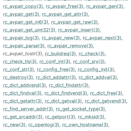
rc_avpair_copy(3)
,
rc_avpair_free(3)
,
rc_avpair_gen(3)
,
rc_avpair_get(3)
,
rc_avpair_get_attr(3)
,
rc_avpair_get_in6(3)
,
rc_avpair_get_raw(3)
,
rc_avpair_get_uint32(3)
,
rc_avpair_insert(3)
,
rc_avpair_log(3)
,
rc_avpair_new(3)
,
rc_avpair_next(3)
,
rc_avpair_parse(3)
,
rc_avpair_remove(3)
,
rc_avpair_tostr
(3),
rc_buildreq(3)
,
rc_check(3)
,
rc_check_tls(3)
,
rc_conf_int(3)
,
rc_conf_srv(3)
,
rc_conf_str(3)
,
rc_config_free(3)
,
rc_config_init(3)
,
rc_destroy(3)
,
rc_dict_addattr(3)
,
rc_dict_addval(3)
,
rc_dict_addvend(3)
,
rc_dict_findattr(3)
,
rc_dict_findval(3)
,
rc_dict_findvend(3)
,
rc_dict_free(3)
,
rc_dict_getattr(3)
,
rc_dict_getval(3)
,
rc_dict_getvend(3)
,
rc_find_server_addr(3)
,
rc_get_socket_type(3)
,
rc_get_srcaddr(3)
,
rc_getport(3)
,
rc_mksid(3)
,
rc_new(3)
,
rc_openlog(3)
,
rc_own_hostname(3)
,